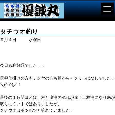
タチウオ釣り
９月４日 水曜日
今日も絶好調でした！！
天秤仕掛けの方もテンヤの方も朝からアタリっぱなしでした！
＼(^o^)／！
最後の１時間ほどは上潮と底潮の流れが違う二枚潮になり底が
取りにくい中ではありましたが、
タチウオはポツポツと釣れていました！