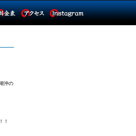
湖沖の
！！