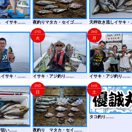
し イサキ……
夜釣りマタカ・セイゴ……
天秤吹き流しイサキ・
27日
26日
火
月
しイサキ・……
イサキ・アジ釣り……
イサキ・アジ釣り……
25日
24日
日
土
タコ釣り……
ジ狙い……
夜釣り マタカ・セイ……