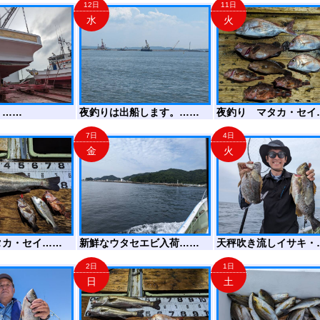
12日
11日
水
火
！……
夜釣りは出船します。……
夜釣り マタカ・セイ
7日
4日
金
火
タカ・セイ……
新鮮なウタセエビ入荷……
天秤吹き流しイサキ・
2日
1日
日
土