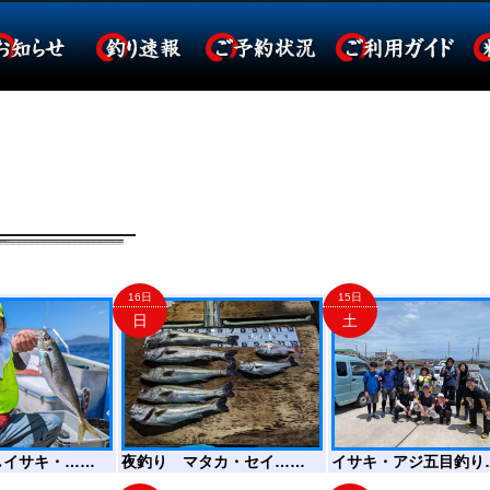
16日
15日
日
土
しイサキ・……
夜釣り マタカ・セイ……
イサキ・アジ五目釣り