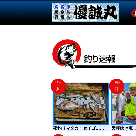
17日
16日
月
日
夜釣りマタカ・セイゴ……
天秤吹き流