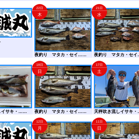
22日
21日
木
水
…
夜釣り マタカ・セイ……
夜釣り マタカ・セイ
18日
17日
日
土
しイサキ・……
夜釣り マタカ・セイ……
天秤吹き流しイサキ・
12日
11日
月
日