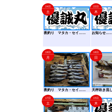
24日
22日
土
木
夜釣り マタカ・セイ……
お知らせ…
19日
18日
月
日
夜釣り マタカ・セイ……
天秤吹き流
17日
15日
土
木