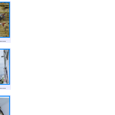
……
……