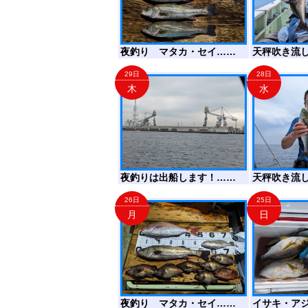
夜釣り マタカ・セイ……
天秤吹き流
29日
28日
木
水
夜釣りは出船します！……
天秤吹き流
26日
25日
月
日
夜釣り マタカ・セイ……
イサキ・ア