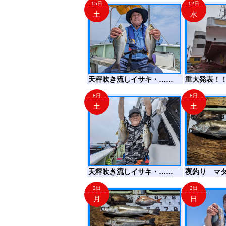
15日
12日
土
水
天秤吹き流しイサキ・……
重大発表！
8日
8日
土
土
天秤吹き流しイサキ・……
夜釣り マ
3日
2日
月
日