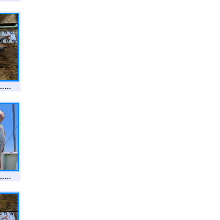
……
……