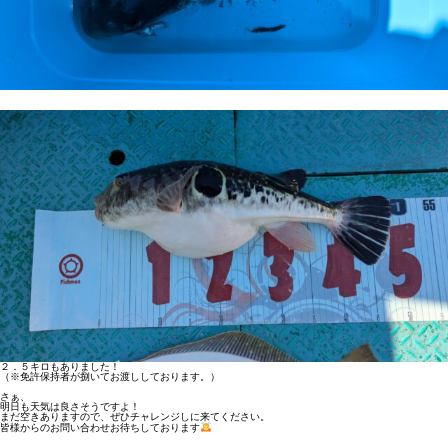
２．５キロもありました！
（※免許保持者が捌いてお渡ししております。）
さぁ、
明日も天気は良さそうですよ！
まだ空きありますので、ぜひチャレンジしに来てください。
皆様からのお問い合わせお待ちしております